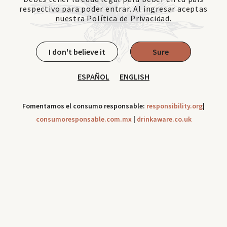
respectivo para poder entrar. Al ingresar aceptas
nuestra
Política de Privacidad
.
I don't believe it
Sure
ESPAÑOL
ENGLISH
Fomentamos el consumo responsable:
responsibility.org
|
consumoresponsable.com.mx
|
drinkaware.co.uk
Cookies can be use to improve your navigation experience
throughout our site. Check out our
Privacy Notice
Ok