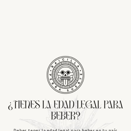
TIENES LA EDAD LEGAL PARA
¿
BEBER?
Debes tener la edad legal para beber en tu país